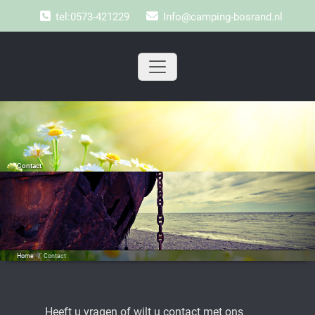
Doorgaan
tel:0573-421229
Info@camping-bosrand.nl
naar
inhoud
Contact
Home
/
Contact
Heeft u vragen of wilt u contact met ons