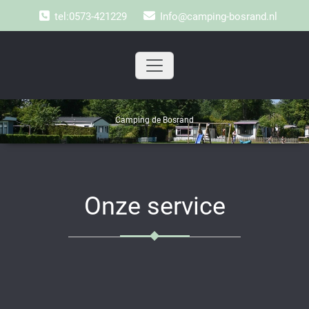
Doorgaan
tel:0573-421229
Info@camping-bosrand.nl
naar
inhoud
Camping de Bosrand
Onze service