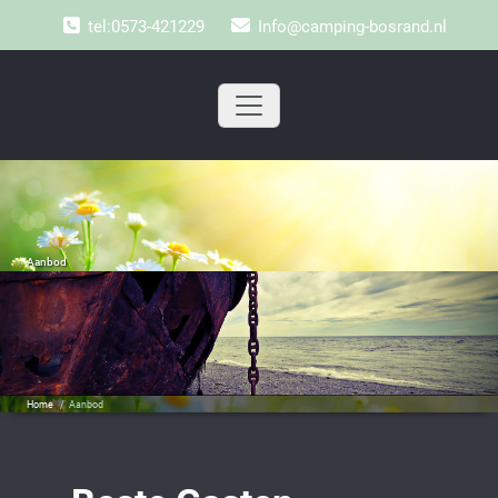
Doorgaan
tel:0573-421229
Info@camping-bosrand.nl
naar
inhoud
Aanbod
Home
/
Aanbod